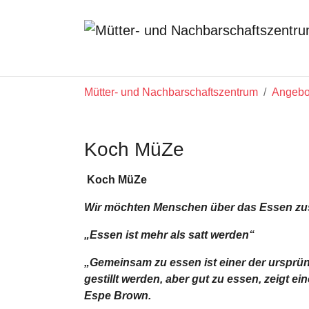
Zum Hauptinhalt springen
Sie sind hier:
Mütter- und Nachbarschaftszentrum
Angebo
Koch MüZe
Koch MüZe
Wir möchten Menschen über das Essen z
„Essen ist mehr als satt werden“
„Gemeinsam zu essen ist einer der urspr
gestillt werden, aber gut zu essen, zeigt
Espe Brown.