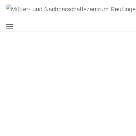
Zum Hauptinhalt springen
Herzlich Willkommen
im Mütter- und
Nachbarschaftszentrum
Reutlingen e.V.